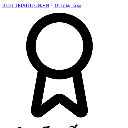
BEST
TRIATHLON
.VN
Quay lại hồ sơ