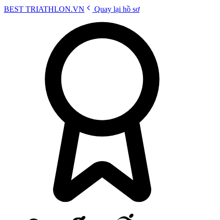
BEST
TRIATHLON
.VN
Quay lại hồ sơ