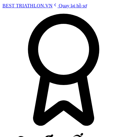
BEST
TRIATHLON
.VN
Quay lại hồ sơ