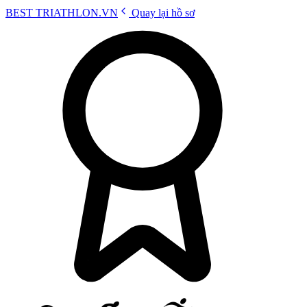
BEST
TRIATHLON
.VN
Quay lại hồ sơ