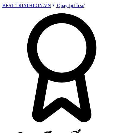
BEST
TRIATHLON
.VN
Quay lại hồ sơ