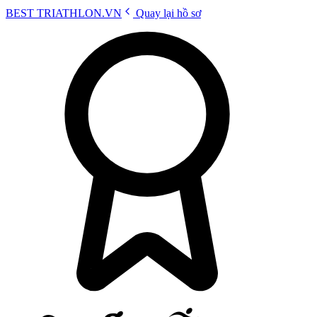
BEST
TRIATHLON
.VN
Quay lại hồ sơ