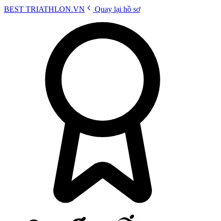
BEST
TRIATHLON
.VN
Quay lại hồ sơ