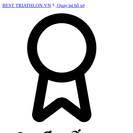
BEST
TRIATHLON
.VN
Quay lại hồ sơ