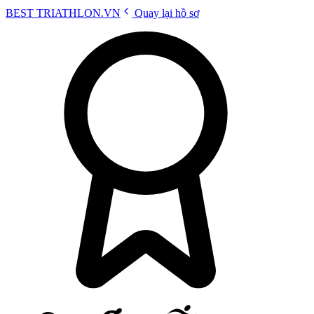
BEST
TRIATHLON
.VN
Quay lại hồ sơ