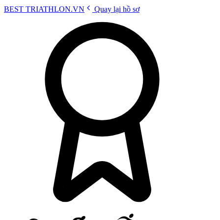
BEST
TRIATHLON
.VN
Quay lại hồ sơ