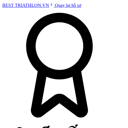
BEST
TRIATHLON
.VN
Quay lại hồ sơ