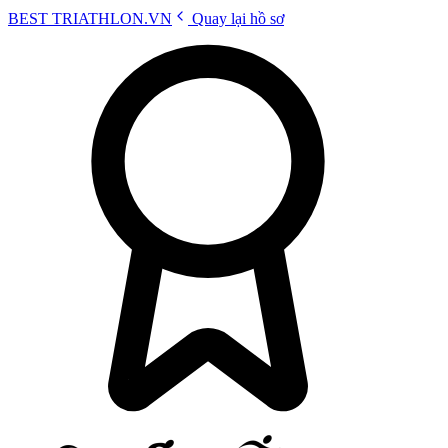
BEST
TRIATHLON
.VN
Quay lại hồ sơ