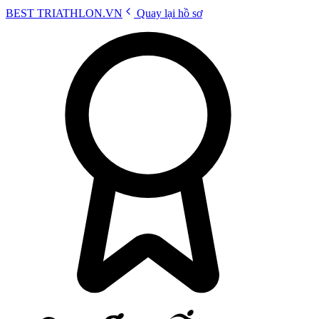
BEST
TRIATHLON
.VN
Quay lại hồ sơ