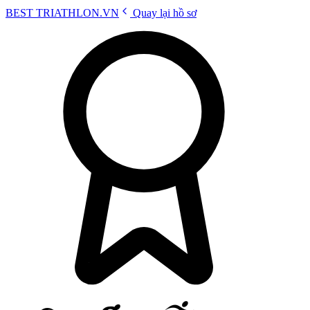
BEST
TRIATHLON
.VN
Quay lại hồ sơ