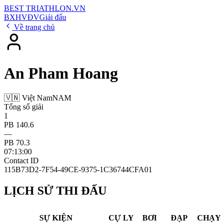
BEST
TRIATHLON
.VN
BXH
VĐV
Giải đấu
Về trang chủ
An Pham Hoang
🇻🇳 Việt Nam
NAM
Tổng số giải
1
PB 140.6
—
PB 70.3
07:13:00
Contact ID
115B73D2-7F54-49CE-9375-1C36744CFA01
LỊCH SỬ THI ĐẤU
SỰ KIỆN
CỰ LY
BƠI
ĐẠP
CHẠY