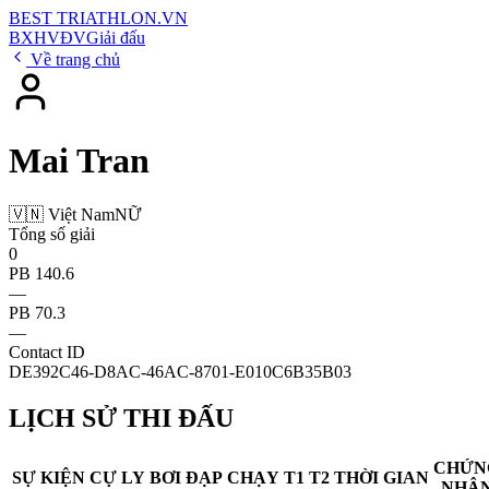
BEST
TRIATHLON
.VN
BXH
VĐV
Giải đấu
Về trang chủ
Mai Tran
🇻🇳 Việt Nam
NỮ
Tổng số giải
0
PB 140.6
—
PB 70.3
—
Contact ID
DE392C46-D8AC-46AC-8701-E010C6B35B03
LỊCH SỬ THI ĐẤU
CHỨN
SỰ KIỆN
CỰ LY
BƠI
ĐẠP
CHẠY
T1
T2
THỜI GIAN
NHẬ