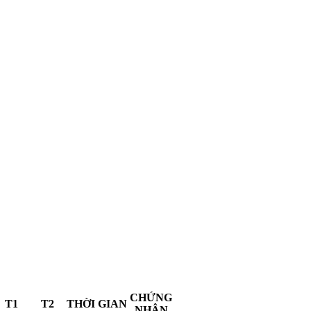
CHỨNG
T1
T2
THỜI GIAN
NHẬN