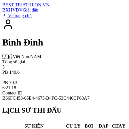
BEST
TRIATHLON
.VN
BXH
VĐV
Giải đấu
Về trang chủ
Bình Ðinh
🇻🇳 Việt Nam
NAM
Tổng số giải
3
PB 140.6
—
PB 70.3
6:21:18
Contact ID
B66FC458-65E4-4675-B4FC-53C440CF68A7
LỊCH SỬ THI ĐẤU
SỰ KIỆN
CỰ LY
BƠI
ĐẠP
CHẠY