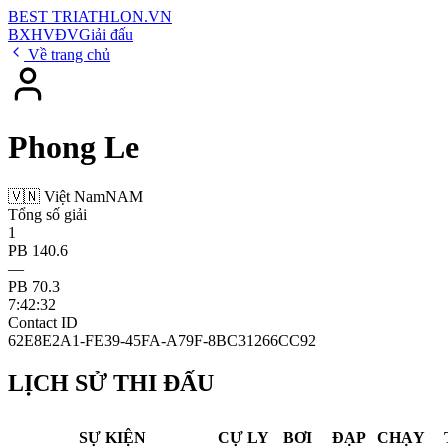
BEST
TRIATHLON
.VN
BXH
VĐV
Giải đấu
Về trang chủ
Phong Le
🇻🇳 Việt Nam
NAM
Tổng số giải
1
PB 140.6
—
PB 70.3
7:42:32
Contact ID
62E8E2A1-FE39-45FA-A79F-8BC31266CC92
LỊCH SỬ THI ĐẤU
SỰ KIỆN
CỰ LY
BƠI
ĐẠP
CHẠY