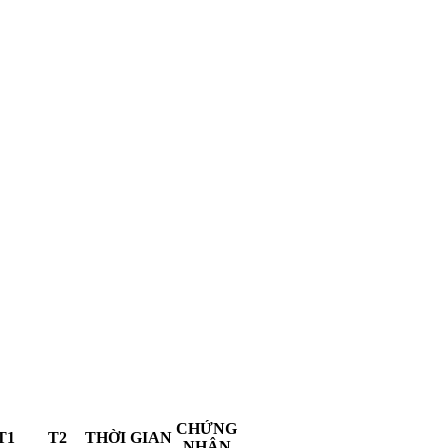
CHỨNG
T1
T2
THỜI GIAN
NHẬN