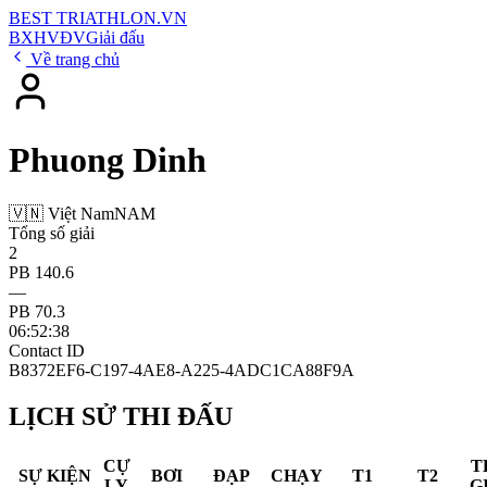
BEST
TRIATHLON
.VN
BXH
VĐV
Giải đấu
Về trang chủ
Phuong Dinh
🇻🇳 Việt Nam
NAM
Tổng số giải
2
PB 140.6
—
PB 70.3
06:52:38
Contact ID
B8372EF6-C197-4AE8-A225-4ADC1CA88F9A
LỊCH SỬ THI ĐẤU
CỰ
T
SỰ KIỆN
BƠI
ĐẠP
CHẠY
T1
T2
LY
G