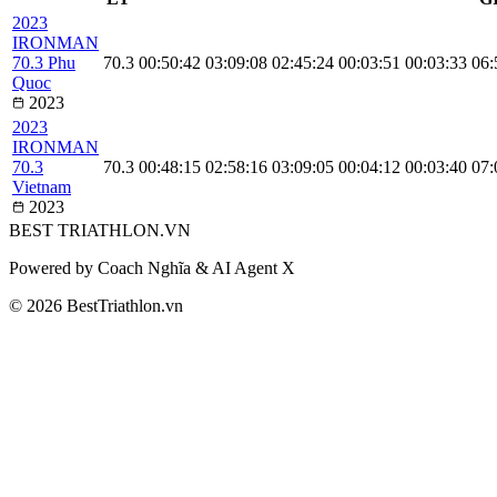
2023
IRONMAN
70.3 Phu
70.3
00:50:42
03:09:08
02:45:24
00:03:51
00:03:33
06:
Quoc
2023
2023
IRONMAN
70.3
70.3
00:48:15
02:58:16
03:09:05
00:04:12
00:03:40
07:
Vietnam
2023
BEST
TRIATHLON
.VN
Powered by Coach Nghĩa & AI Agent X
© 2026 BestTriathlon.vn