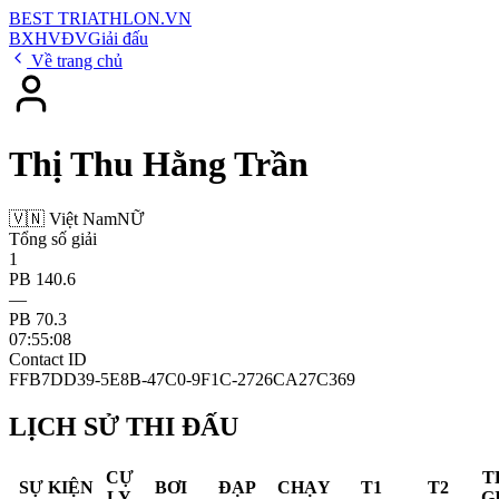
BEST
TRIATHLON
.VN
BXH
VĐV
Giải đấu
Về trang chủ
Thị Thu Hằng Trần
🇻🇳 Việt Nam
NỮ
Tổng số giải
1
PB 140.6
—
PB 70.3
07:55:08
Contact ID
FFB7DD39-5E8B-47C0-9F1C-2726CA27C369
LỊCH SỬ THI ĐẤU
CỰ
T
SỰ KIỆN
BƠI
ĐẠP
CHẠY
T1
T2
LY
G