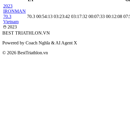
2023
IRONMAN
70.3
70.3
00:54:13
03:23:42
03:17:32
00:07:33
00:12:08
07:
Vietnam
2023
BEST
TRIATHLON
.VN
Powered by Coach Nghĩa & AI Agent X
© 2026 BestTriathlon.vn