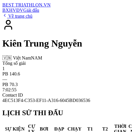
BEST
TRIATHLON
.VN
BXH
VĐV
Giải đấu
Về trang chủ
Kiên Trung Nguyễn
🇻🇳 Việt Nam
NAM
Tổng số giải
1
PB 140.6
—
PB 70.3
7:02:55
Contact ID
4EC513F4-C353-EF11-A316-6045BD036536
LỊCH SỬ THI ĐẤU
CỰ
THỜI
SỰ KIỆN
BƠI
ĐẠP
CHẠY
T1
T2
LY
GIAN