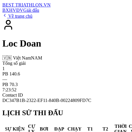
BEST
TRIATHLON
.VN
BXH
VĐV
Giải đấu
Về trang chủ
Loc Doan
🇻🇳 Việt Nam
NAM
Tổng số giải
1
PB 140.6
—
PB 70.3
7:23:52
Contact ID
DC347B1B-2322-EF11-840B-00224809FD7C
LỊCH SỬ THI ĐẤU
CỰ
THỜI
SỰ KIỆN
BƠI
ĐẠP
CHẠY
T1
T2
LY
GIAN