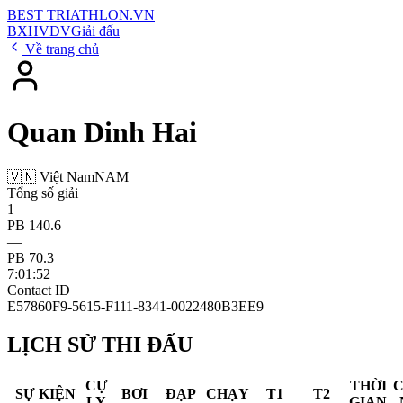
BEST
TRIATHLON
.VN
BXH
VĐV
Giải đấu
Về trang chủ
Quan Dinh Hai
🇻🇳 Việt Nam
NAM
Tổng số giải
1
PB 140.6
—
PB 70.3
7:01:52
Contact ID
E57860F9-5615-F111-8341-0022480B3EE9
LỊCH SỬ THI ĐẤU
CỰ
THỜI
SỰ KIỆN
BƠI
ĐẠP
CHẠY
T1
T2
LY
GIAN