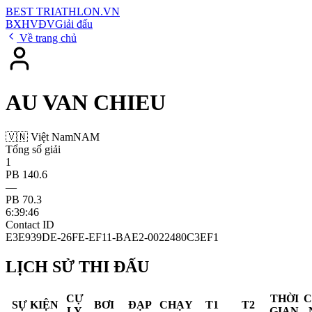
BEST
TRIATHLON
.VN
BXH
VĐV
Giải đấu
Về trang chủ
AU VAN CHIEU
🇻🇳 Việt Nam
NAM
Tổng số giải
1
PB 140.6
—
PB 70.3
6:39:46
Contact ID
E3E939DE-26FE-EF11-BAE2-0022480C3EF1
LỊCH SỬ THI ĐẤU
CỰ
THỜI
SỰ KIỆN
BƠI
ĐẠP
CHẠY
T1
T2
LY
GIAN