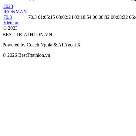
2023
IRONMAN
70.3
70.3
01:05:15
03:02:24
02:18:54
00:08:32
00:08:32
06:
Vietnam
2023
BEST
TRIATHLON
.VN
Powered by Coach Nghĩa & AI Agent X
© 2026 BestTriathlon.vn