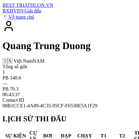
BEST
TRIATHLON
.VN
BXH
VĐV
Giải đấu
Về trang chủ
Quang Trung Duong
🇻🇳 Việt Nam
NAM
Tổng số giải
1
PB 140.6
—
PB 70.3
06:43:37
Contact ID
08B1CCE1-4A89-4C35-95CF-F6530E5A1F29
LỊCH SỬ THI ĐẤU
CỰ
T
SỰ KIỆN
BƠI
ĐẠP
CHẠY
T1
T2
LY
G