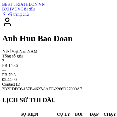
BEST
TRIATHLON
.VN
BXH
VĐV
Giải đấu
Về trang chủ
Anh Huu Bao Doan
🇻🇳 Việt Nam
NAM
Tổng số giải
2
PB 140.6
—
PB 70.3
05:44:00
Contact ID
2B2EDFC6-157E-4627-8AEF-2266D27009A7
LỊCH SỬ THI ĐẤU
SỰ KIỆN
CỰ LY
BƠI
ĐẠP
CHẠY