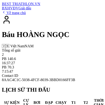
BEST
TRIATHLON
.VN
BXH
VĐV
Giải đấu
Về trang chủ
Báu HOÀNG NGỌC
🇻🇳 Việt Nam
NAM
Tổng số giải
2
PB 140.6
16:37:27
PB 70.3
7:15:47
Contact ID
8AAC4C1C-5038-4FCF-8039-3BBD0166FF3B
LỊCH SỬ THI ĐẤU
CỰ
THỜI
SỰ KIỆN
BƠI
ĐẠP
CHẠY
T1
T2
LY
GIAN