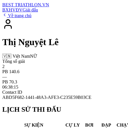
BEST
TRIATHLON
.VN
BXH
VĐV
Giải đấu
Về trang chủ
Thị Nguyệt Lê
🇻🇳 Việt Nam
NỮ
Tổng số giải
2
PB 140.6
—
PB 70.3
06:38:15
Contact ID
ABD5F682-1441-48A3-AFE3-C235E59B03CE
LỊCH SỬ THI ĐẤU
SỰ KIỆN
CỰ LY
BƠI
ĐẠP
CHẠ