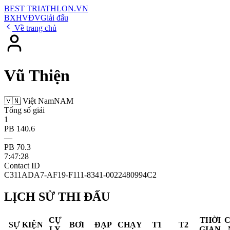
BEST
TRIATHLON
.VN
BXH
VĐV
Giải đấu
Về trang chủ
Vũ Thiện
🇻🇳 Việt Nam
NAM
Tổng số giải
1
PB 140.6
—
PB 70.3
7:47:28
Contact ID
C311ADA7-AF19-F111-8341-0022480994C2
LỊCH SỬ THI ĐẤU
CỰ
THỜI
SỰ KIỆN
BƠI
ĐẠP
CHẠY
T1
T2
LY
GIAN