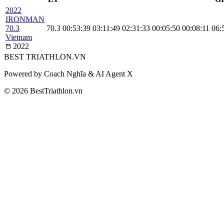
2022
IRONMAN
70.3
70.3
00:53:39
03:11:49
02:31:33
00:05:50
00:08:11
06:
Vietnam
2022
BEST
TRIATHLON
.VN
Powered by Coach Nghĩa & AI Agent X
© 2026 BestTriathlon.vn