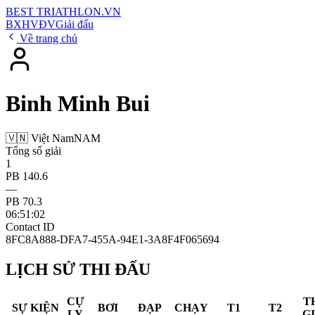
BEST
TRIATHLON
.VN
BXH
VĐV
Giải đấu
Về trang chủ
Binh Minh Bui
🇻🇳 Việt Nam
NAM
Tổng số giải
1
PB 140.6
—
PB 70.3
06:51:02
Contact ID
8FC8A888-DFA7-455A-94E1-3A8F4F065694
LỊCH SỬ THI ĐẤU
CỰ
T
SỰ KIỆN
BƠI
ĐẠP
CHẠY
T1
T2
LY
G