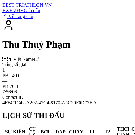
BEST
TRIATHLON
.VN
BXH
VĐV
Giải đấu
Về trang chủ
Thu Thuỷ Phạm
🇻🇳 Việt Nam
NỮ
Tổng số giải
1
PB 140.6
—
PB 70.3
7:56:06
Contact ID
4FBC1C42-A202-47C4-8170-A5C26F6D77FD
LỊCH SỬ THI ĐẤU
CỰ
THỜI
SỰ KIỆN
BƠI
ĐẠP
CHẠY
T1
T2
LY
GIAN