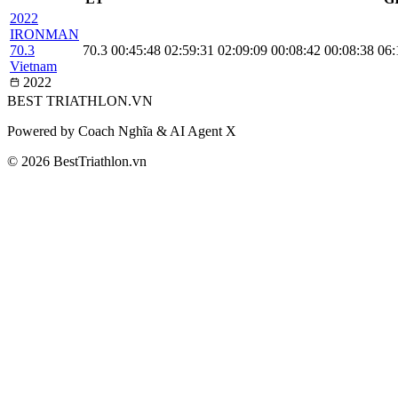
2022
IRONMAN
70.3
70.3
00:45:48
02:59:31
02:09:09
00:08:42
00:08:38
06:
Vietnam
2022
BEST
TRIATHLON
.VN
Powered by Coach Nghĩa & AI Agent X
© 2026 BestTriathlon.vn