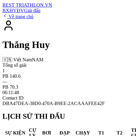
BEST
TRIATHLON
.VN
BXH
VĐV
Giải đấu
Về trang chủ
Thắng Huy
🇻🇳 Việt Nam
NAM
Tổng số giải
1
PB 140.6
—
PB 70.3
06:11:48
Contact ID
DBA47DEA-38D0-470A-B9EE-2ACAAAFEE42F
LỊCH SỬ THI ĐẤU
CỰ
T
SỰ KIỆN
BƠI
ĐẠP
CHẠY
T1
T2
LY
G