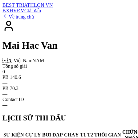
BEST
TRIATHLON
.VN
BXH
VĐV
Giải đấu
Về trang chủ
Mai Hac Van
🇻🇳 Việt Nam
NAM
Tổng số giải
0
PB 140.6
—
PB 70.3
—
Contact ID
—
LỊCH SỬ THI ĐẤU
CHỨN
SỰ KIỆN
CỰ LY
BƠI
ĐẠP
CHẠY
T1
T2
THỜI GIAN
NHẬ