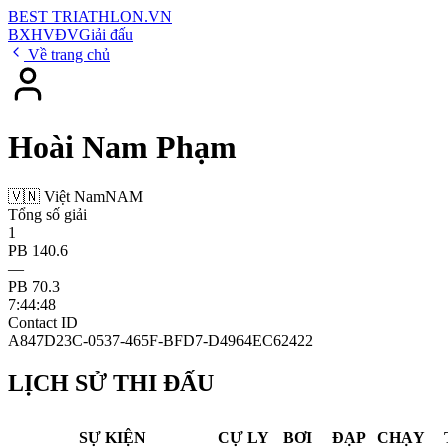
BEST
TRIATHLON
.VN
BXH
VĐV
Giải đấu
Về trang chủ
Hoài Nam Phạm
🇻🇳 Việt Nam
NAM
Tổng số giải
1
PB 140.6
—
PB 70.3
7:44:48
Contact ID
A847D23C-0537-465F-BFD7-D4964EC62422
LỊCH SỬ THI ĐẤU
SỰ KIỆN
CỰ LY
BƠI
ĐẠP
CHẠY