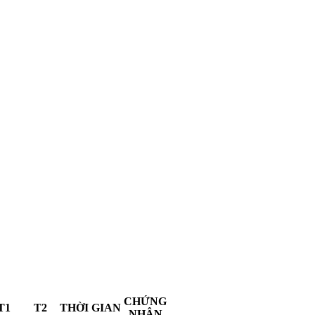
CHỨNG
T1
T2
THỜI GIAN
NHẬN