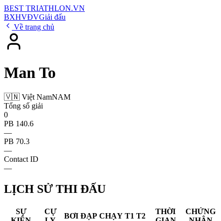
BEST
TRIATHLON
.VN
BXH
VĐV
Giải đấu
Về trang chủ
Man To
🇻🇳 Việt Nam
NAM
Tổng số giải
0
PB 140.6
—
PB 70.3
—
Contact ID
—
LỊCH SỬ THI ĐẤU
SỰ
CỰ
THỜI
CHỨNG
BƠI
ĐẠP
CHẠY
T1
T2
KIỆN
LY
GIAN
NHẬN