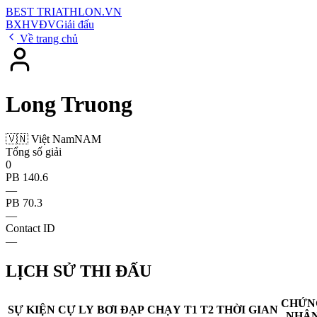
BEST
TRIATHLON
.VN
BXH
VĐV
Giải đấu
Về trang chủ
Long Truong
🇻🇳 Việt Nam
NAM
Tổng số giải
0
PB 140.6
—
PB 70.3
—
Contact ID
—
LỊCH SỬ THI ĐẤU
CHỨN
SỰ KIỆN
CỰ LY
BƠI
ĐẠP
CHẠY
T1
T2
THỜI GIAN
NHẬ