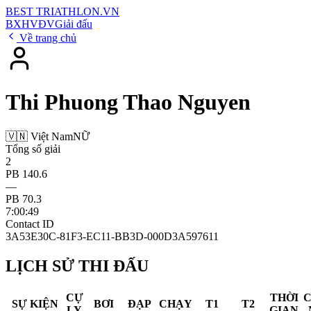
BEST
TRIATHLON
.VN
BXH
VĐV
Giải đấu
Về trang chủ
Thi Phuong Thao Nguyen
🇻🇳 Việt Nam
NỮ
Tổng số giải
2
PB 140.6
—
PB 70.3
7:00:49
Contact ID
3A53E30C-81F3-EC11-BB3D-000D3A597611
LỊCH SỬ THI ĐẤU
CỰ
THỜI
SỰ KIỆN
BƠI
ĐẠP
CHẠY
T1
T2
LY
GIAN