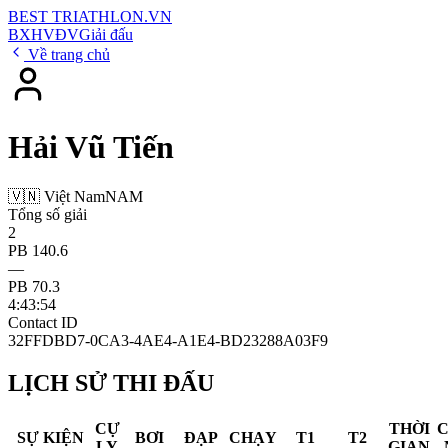
BEST
TRIATHLON
.VN
BXH
VĐV
Giải đấu
Về trang chủ
Hải Vũ Tiến
🇻🇳 Việt Nam
NAM
Tổng số giải
2
PB 140.6
—
PB 70.3
4:43:54
Contact ID
32FFDBD7-0CA3-4AE4-A1E4-BD23288A03F9
LỊCH SỬ THI ĐẤU
CỰ
THỜI
SỰ KIỆN
BƠI
ĐẠP
CHẠY
T1
T2
LY
GIAN