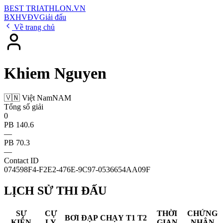
BEST
TRIATHLON
.VN
BXH
VĐV
Giải đấu
Về trang chủ
Khiem Nguyen
🇻🇳 Việt Nam
NAM
Tổng số giải
0
PB 140.6
—
PB 70.3
—
Contact ID
074598F4-F2E2-476E-9C97-0536654AA09F
LỊCH SỬ THI ĐẤU
SỰ
CỰ
THỜI
CHỨNG
BƠI
ĐẠP
CHẠY
T1
T2
KIỆN
LY
GIAN
NHẬN