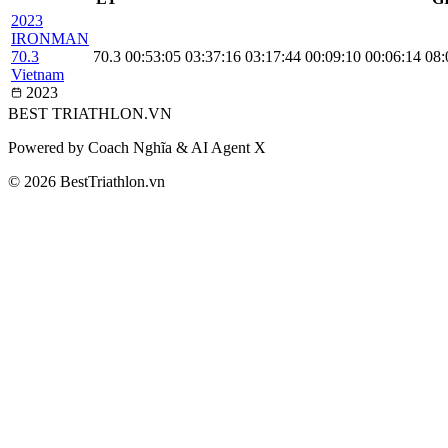
2023
IRONMAN
70.3
70.3
00:53:05
03:37:16
03:17:44
00:09:10
00:06:14
08:
Vietnam
2023
BEST
TRIATHLON
.VN
Powered by Coach Nghĩa & AI Agent X
© 2026 BestTriathlon.vn