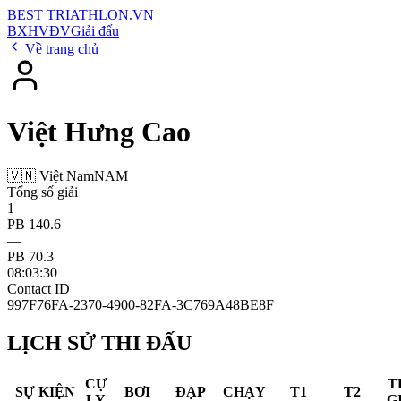
BEST
TRIATHLON
.VN
BXH
VĐV
Giải đấu
Về trang chủ
Việt Hưng Cao
🇻🇳 Việt Nam
NAM
Tổng số giải
1
PB 140.6
—
PB 70.3
08:03:30
Contact ID
997F76FA-2370-4900-82FA-3C769A48BE8F
LỊCH SỬ THI ĐẤU
CỰ
T
SỰ KIỆN
BƠI
ĐẠP
CHẠY
T1
T2
LY
G