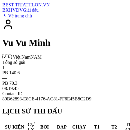
BEST
TRIATHLON
.VN
BXH
VĐV
Giải đấu
Về trang chủ
Vu Vu Minh
🇻🇳 Việt Nam
NAM
Tổng số giải
1
PB 140.6
—
PB 70.3
08:19:45
Contact ID
89B62893-E8CE-4176-AC81-FF6E45B8C2D9
LỊCH SỬ THI ĐẤU
CỰ
T
SỰ KIỆN
BƠI
ĐẠP
CHẠY
T1
T2
LY
G