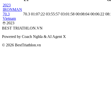
2023
IRONMAN
70.3
70.3
01:07:22
03:55:57
03:01:58
00:08:04
00:06:22
08:
Vietnam
2023
BEST
TRIATHLON
.VN
Powered by Coach Nghĩa & AI Agent X
© 2026 BestTriathlon.vn