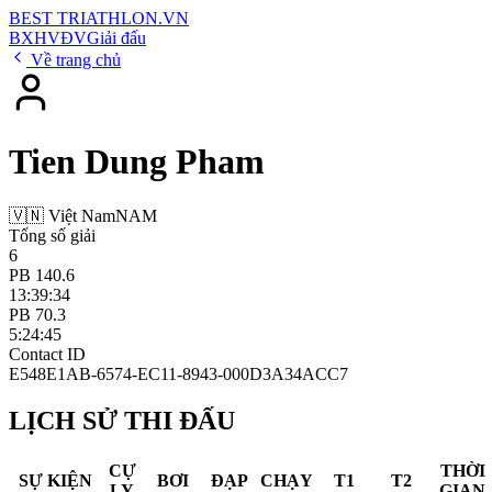
BEST
TRIATHLON
.VN
BXH
VĐV
Giải đấu
Về trang chủ
Tien Dung Pham
🇻🇳 Việt Nam
NAM
Tổng số giải
6
PB 140.6
13:39:34
PB 70.3
5:24:45
Contact ID
E548E1AB-6574-EC11-8943-000D3A34ACC7
LỊCH SỬ THI ĐẤU
CỰ
THỜI
SỰ KIỆN
BƠI
ĐẠP
CHẠY
T1
T2
LY
GIAN