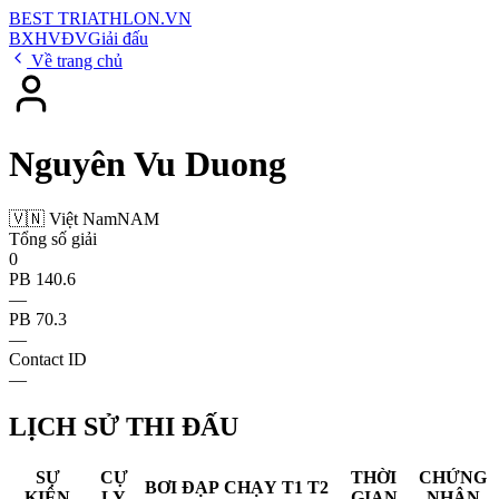
BEST
TRIATHLON
.VN
BXH
VĐV
Giải đấu
Về trang chủ
Nguyên Vu Duong
🇻🇳 Việt Nam
NAM
Tổng số giải
0
PB 140.6
—
PB 70.3
—
Contact ID
—
LỊCH SỬ THI ĐẤU
SỰ
CỰ
THỜI
CHỨNG
BƠI
ĐẠP
CHẠY
T1
T2
KIỆN
LY
GIAN
NHẬN