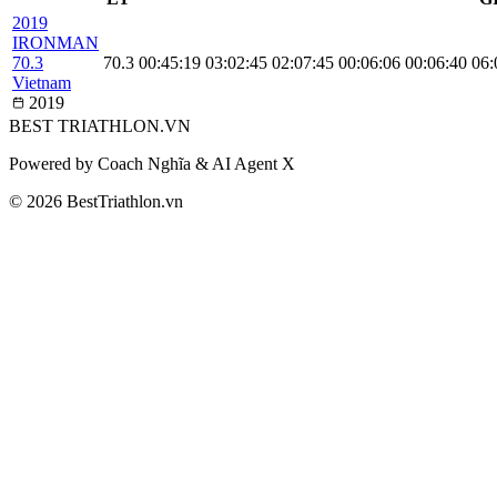
2019
IRONMAN
70.3
70.3
00:45:19
03:02:45
02:07:45
00:06:06
00:06:40
06:
Vietnam
2019
BEST
TRIATHLON
.VN
Powered by Coach Nghĩa & AI Agent X
© 2026 BestTriathlon.vn