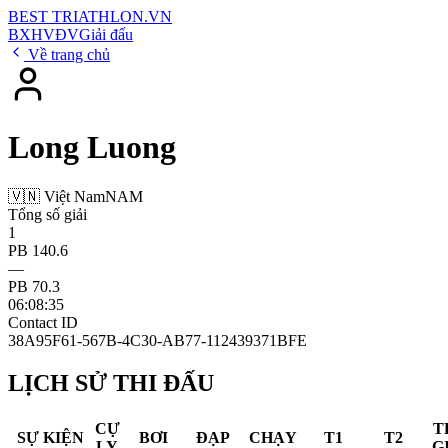
BEST
TRIATHLON
.VN
BXH
VĐV
Giải đấu
Về trang chủ
Long Luong
🇻🇳 Việt Nam
NAM
Tổng số giải
1
PB 140.6
—
PB 70.3
06:08:35
Contact ID
38A95F61-567B-4C30-AB77-112439371BFE
LỊCH SỬ THI ĐẤU
CỰ
T
SỰ KIỆN
BƠI
ĐẠP
CHẠY
T1
T2
LY
G