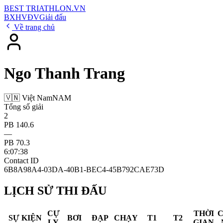
BEST
TRIATHLON
.VN
BXH
VĐV
Giải đấu
Về trang chủ
Ngo Thanh Trang
🇻🇳 Việt Nam
NAM
Tổng số giải
2
PB 140.6
—
PB 70.3
6:07:38
Contact ID
6B8A98A4-03DA-40B1-BEC4-45B792CAE73D
LỊCH SỬ THI ĐẤU
CỰ
THỜI
SỰ KIỆN
BƠI
ĐẠP
CHẠY
T1
T2
LY
GIAN