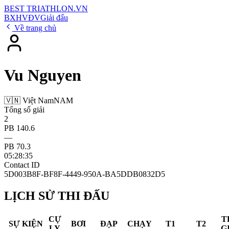
BEST
TRIATHLON
.VN
BXH
VĐV
Giải đấu
Về trang chủ
Vu Nguyen
🇻🇳 Việt Nam
NAM
Tổng số giải
2
PB 140.6
—
PB 70.3
05:28:35
Contact ID
5D003B8F-BF8F-4449-950A-BA5DDB0832D5
LỊCH SỬ THI ĐẤU
CỰ
T
SỰ KIỆN
BƠI
ĐẠP
CHẠY
T1
T2
LY
G