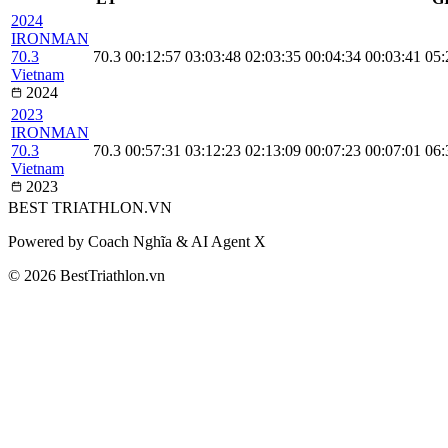
2024
IRONMAN
70.3
70.3
00:12:57
03:03:48
02:03:35
00:04:34
00:03:41
05:
Vietnam
2024
2023
IRONMAN
70.3
70.3
00:57:31
03:12:23
02:13:09
00:07:23
00:07:01
06:
Vietnam
2023
BEST
TRIATHLON
.VN
Powered by Coach Nghĩa & AI Agent X
© 2026 BestTriathlon.vn