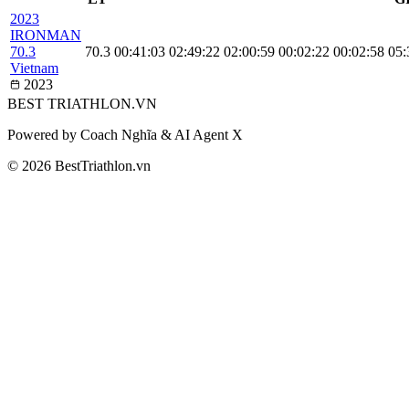
2023
IRONMAN
70.3
70.3
00:41:03
02:49:22
02:00:59
00:02:22
00:02:58
05:
Vietnam
2023
BEST
TRIATHLON
.VN
Powered by Coach Nghĩa & AI Agent X
© 2026 BestTriathlon.vn