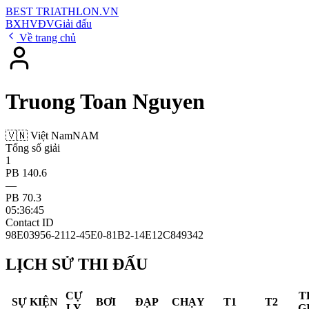
BEST
TRIATHLON
.VN
BXH
VĐV
Giải đấu
Về trang chủ
Truong Toan Nguyen
🇻🇳 Việt Nam
NAM
Tổng số giải
1
PB 140.6
—
PB 70.3
05:36:45
Contact ID
98E03956-2112-45E0-81B2-14E12C849342
LỊCH SỬ THI ĐẤU
CỰ
T
SỰ KIỆN
BƠI
ĐẠP
CHẠY
T1
T2
LY
G