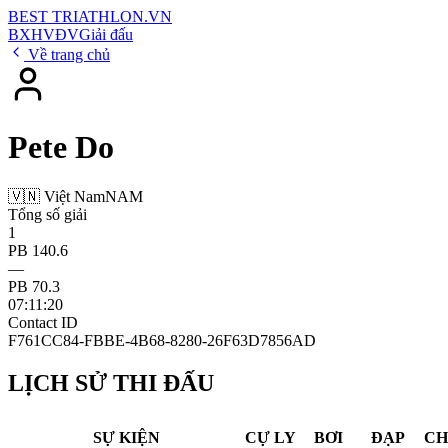
BEST
TRIATHLON
.VN
BXH
VĐV
Giải đấu
Về trang chủ
Pete Do
🇻🇳 Việt Nam
NAM
Tổng số giải
1
PB 140.6
—
PB 70.3
07:11:20
Contact ID
F761CC84-FBBE-4B68-8280-26F63D7856AD
LỊCH SỬ THI ĐẤU
SỰ KIỆN
CỰ LY
BƠI
ĐẠP
CH