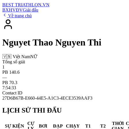
BEST
TRIATHLON
.VN
BXH
VĐV
Giải đấu
Về trang chủ
Nguyet Thao Nguyen Thi
🇻🇳 Việt Nam
NỮ
Tổng số giải
1
PB 140.6
—
PB 70.3
7:54:33
Contact ID
27D6B67B-E660-44E5-A1C3-4ECE3539AAF3
LỊCH SỬ THI ĐẤU
CỰ
THỜI
SỰ KIỆN
BƠI
ĐẠP
CHẠY
T1
T2
LY
GIAN