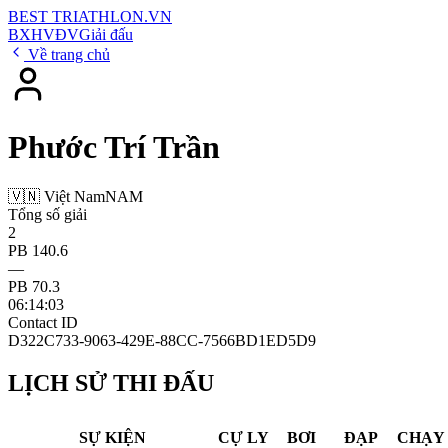
BEST
TRIATHLON
.VN
BXH
VĐV
Giải đấu
Về trang chủ
Phước Trí Trần
🇻🇳 Việt Nam
NAM
Tổng số giải
2
PB 140.6
—
PB 70.3
06:14:03
Contact ID
D322C733-9063-429E-88CC-7566BD1ED5D9
LỊCH SỬ THI ĐẤU
SỰ KIỆN
CỰ LY
BƠI
ĐẠP
CHẠY